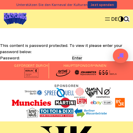
Zum Inhalt springen
Zum Inhalt springen
Unterstützen Sie den Karneval der Kulturen
Jezt spenden
DE
This content is password protected. To view it please enter your
password below:
Password:
GEFÖRDERT DURCH:
HAUPTSPONSOR*INNEN:
SPONSOREN