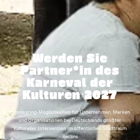
Werden Sie
Partner*in des
Karneval der
Kulturen 2027
Sponsoring-Möglichkeiten für Unternehmen, Marken
und Organisationen bei Deutschlands größter
kultureller Intervention im öffentlichen Stadtraum
Berlins